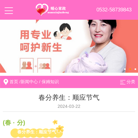
0532-58739843
首页
/
新闻中心
/
保姆知识
分类
春分养生：顺应节气
2024-03-22
(
春 · 分
)
春分养生：顺应节
气