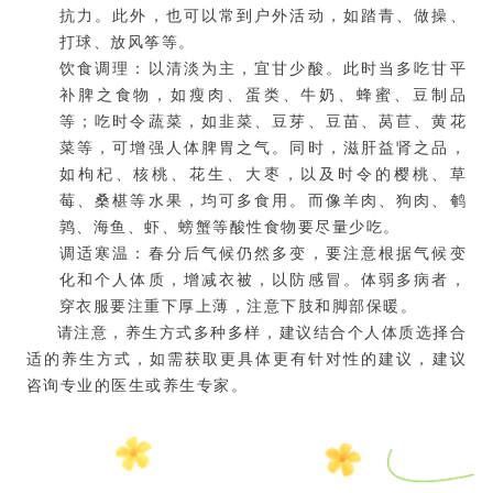
抗力。此外，也可以常到户外活动，如踏青、做操、
打球、放风筝等。
饮食调理：以清淡为主，宜甘少酸。此时当多吃甘平
补脾之食物，如瘦肉、蛋类、牛奶、蜂蜜、豆制品
等；吃时令蔬菜，如韭菜、豆芽、豆苗、莴苣、黄花
菜等，可增强人体脾胃之气。同时，滋肝益肾之品，
如枸杞、核桃、花生、大枣，以及时令的樱桃、草
莓、桑椹等水果，均可多食用。而像羊肉、狗肉、鹌
鹑、海鱼、虾、螃蟹等酸性食物要尽量少吃。
调适寒温：春分后气候仍然多变，要注意根据气候变
化和个人体质，增减衣被，以防感冒。体弱多病者，
穿衣服要注重下厚上薄，注意下肢和脚部保暖。
请注意，养生方式多种多样，建议结合个人体质选择合
适的养生方式，如需获取更具体更有针对性的建议，建议
咨询专业的医生或养生专家。