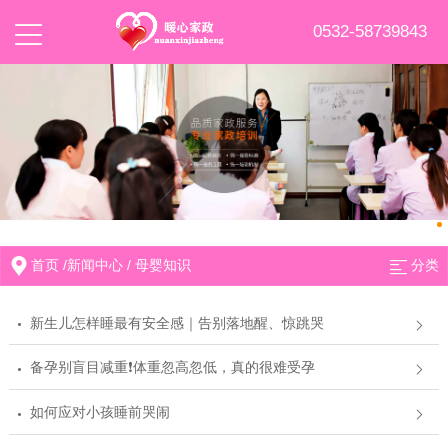
0532-58739843
首页
/
新闻中心
/
母婴知识
分类
新生儿怎样睡最有安全感｜告别落地醒、惊跳哭
备孕别盲目减重❗体重忽高忽低，真的很难受孕
如何应对小孩睡前哭闹