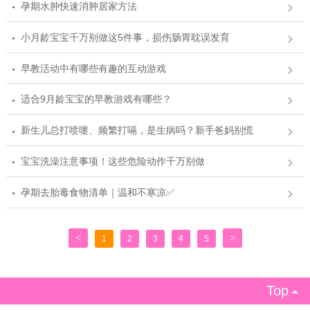
孕期水肿快速消肿居家方法
小月龄宝宝千万别做这5件事，损伤肠胃耽误发育
早教活动中有哪些有趣的互动游戏
适合9月龄宝宝的早教游戏有哪些？
新生儿总打喷嚏、频繁打嗝，是生病吗？新手爸妈别慌
宝宝洗澡注意事项！这些危险动作千万别做
孕期去胎毒食物清单｜温和不寒凉✅
<
>
1
2
3
4
5
Top
