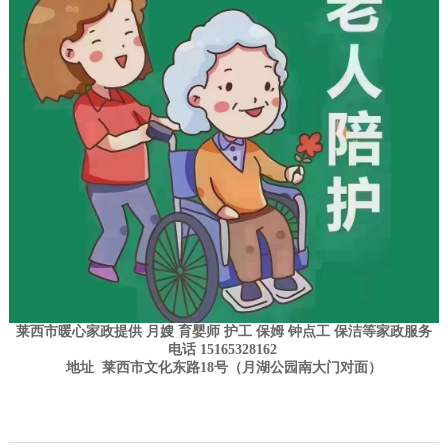
莱西市暖心家政
提供
月嫂
育婴师
护工
保姆
钟点工
保洁
等
家政
服务
电话 15165328162
地址
莱西
市文化东路18号（
月湖公园
南大门对面）