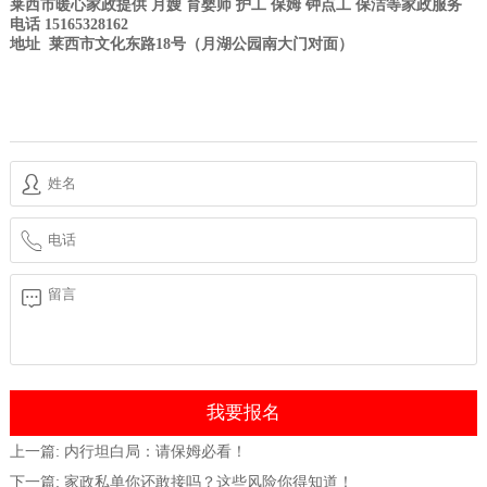
莱西市暖心家政
提供
月嫂
育婴师
护工
保姆
钟点工
保洁
等
家政
服务
电话 15165328162
地址
莱西
市文化东路18号（
月湖公园
南大门对面）
上一篇:
内行坦白局：请保姆必看！
下一篇:
家政私单你还敢接吗？这些风险你得知道！