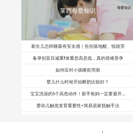
莱西母婴知识
新生儿怎样睡最有安全感｜告别落地醒、惊跳哭
备孕别盲目减重❗体重忽高忽低，真的很难受孕
如何应对小孩睡前哭闹
婴儿什么时候开始断奶比较好？
宝宝洗澡的5个高危动作！新手爸妈一定要避开...
婴幼儿触觉发育重要性+简易居家抚触手法