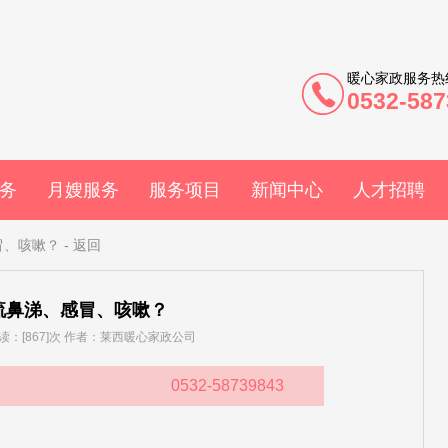
暖心家政服务热
0532-587
务
月嫂服务
服务项目
新闻中心
人才招聘
冒、咳嗽？
-
返回
流鼻涕、感冒、咳嗽？
] 阅读：[867]次 作者：莱西暖心家政公司
0532-58739843