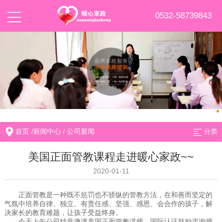
0532-58739843
首页
/
新闻中心
/
公司新闻
分类
美国正面管教课程走进暖心家政~~
2020-01-11
正面管教是一种既不惩罚也不骄纵的管教方法，在和善而坚定的
气氛中培养自律、独立、有责任感、坚强、感恩、会合作的孩子，解
决家长的教育难题，让孩子受益终身。
今天上午公司特意邀请美国正面管教讲师、国际认证鼓励咨询师