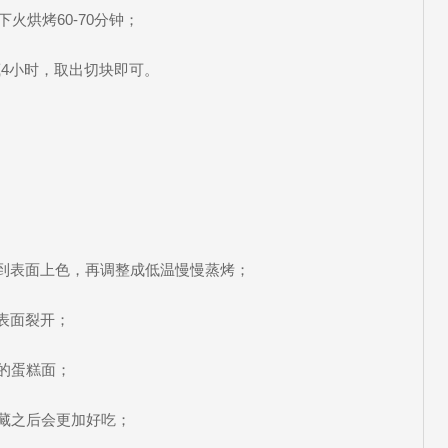
下火烘烤60-70分钟；
藏4小时，取出切块即可。
到表面上色，再调整成低温慢慢蒸烤；
表面裂开；
的蛋糕面；
藏之后会更加好吃；