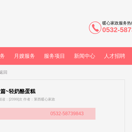
暖心家政服务热
0532-587
务
月嫂服务
服务项目
新闻中心
人才招聘
返回
篇~轻奶酪蛋糕
] 阅读：[2099]次 作者：莱西暖心家政
0532-58739843