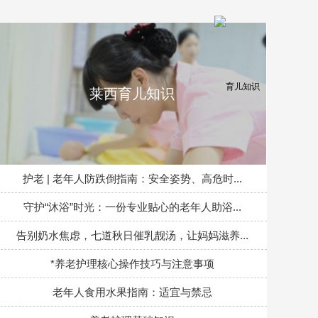
莱西育儿知识
护老 | 老年人防跌倒指南：安全姿势、高危时...
守护“沐浴”时光：一份专业贴心的老年人助浴...
告别奶水焦虑，七道秋日催乳靓汤，让妈妈滋养...
*养老护理核心操作技巧与注意事项
老年人食用水果指南：适宜与禁忌