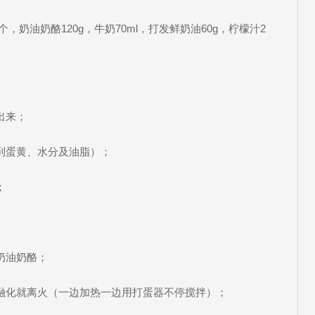
个，奶油奶酪120g，牛奶70ml，打发鲜奶油60g，柠檬汁2
出来；
到蛋黄、水分及油脂）；
；
奶油奶酪；
融化就离火（一边加热一边用打蛋器不停搅拌）；