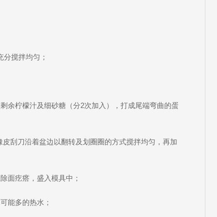
充分搅拌均匀；
；
入剩余柠檬汁及细砂糖（分2次加入），打成尾端弯曲的蛋
用橡皮刮刀沿着盆边以翻转及划圈圈的方式搅拌均匀，再加
滤除面疙瘩，盛入模具中；
尽可能多的热水；