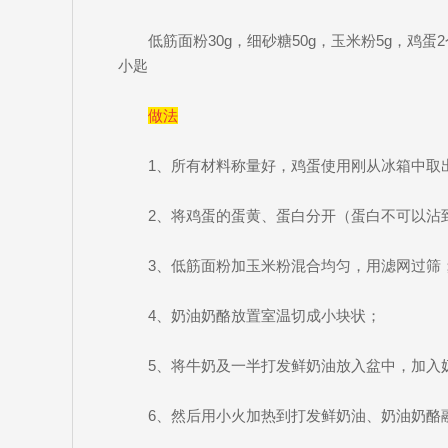
低筋面粉30g，细砂糖50g，玉米粉5g，鸡蛋2
小匙
做法
1、所有材料称量好，鸡蛋使用刚从冰箱中取
2、将鸡蛋的蛋黄、蛋白分开（蛋白不可以沾
3、低筋面粉加玉米粉混合均匀，用滤网过筛
4、奶油奶酪放置室温切成小块状；
5、将牛奶及一半打发鲜奶油放入盆中，加入
6、然后用小火加热到打发鲜奶油、奶油奶酪