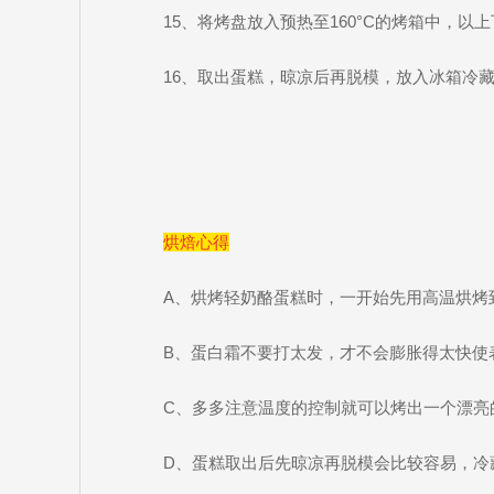
15、将烤盘放入预热至160°C的烤箱中，以上
16、取出蛋糕，晾凉后再脱模，放入冰箱冷
烘焙心得
A、烘烤轻奶酪蛋糕时，一开始先用高温烘烤
B、蛋白霜不要打太发，才不会膨胀得太快使
C、多多注意温度的控制就可以烤出一个漂亮
D、蛋糕取出后先晾凉再脱模会比较容易，冷