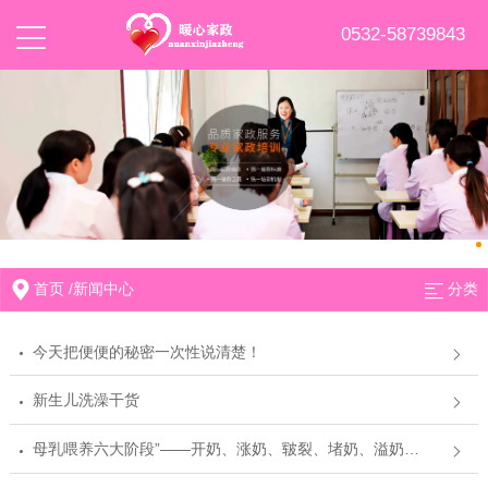
0532-58739843
首页
/
新闻中心
分类
今天把便便的秘密一次性说清楚！
新生儿洗澡干货
母乳喂养六大阶段”——开奶、涨奶、皲裂、堵奶、溢奶、追奶