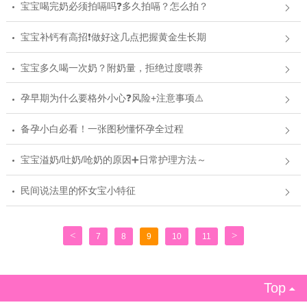
宝宝喝完奶必须拍嗝吗❓多久拍嗝？怎么拍？
宝宝补钙有高招❗️做好这几点把握黄金生长期
宝宝多久喝一次奶？附奶量，拒绝过度喂养
孕早期为什么要格外小心❓风险+注意事项⚠️
备孕小白必看！一张图秒懂怀孕全过程
宝宝溢奶/吐奶/呛奶的原因➕日常护理方法～
民间说法里的怀女宝小特征
<
>
7
8
9
10
11
Top
