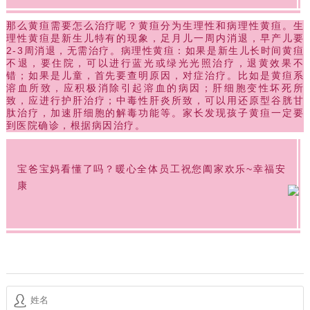
那么黄疸需要怎么治疗呢？黄疸分为生理性和病理性黄疸。生
理性黄疸是新生儿特有的现象，足月儿一周内消退，早产儿要
2-3周消退，无需治疗。病理性黄疸：如果是新生儿长时间黄疸
不退，要住院，可以进行蓝光或绿光光照治疗，退黄效果不
错；如果是儿童，首先要查明原因，对症治疗。比如是黄疸系
溶血所致，应积极消除引起溶血的病因；肝细胞变性坏死所
致，应进行护肝治疗；中毒性肝炎所致，可以用还原型谷胱甘
肽治疗，加速肝细胞的解毒功能等。家长发现孩子黄疸一定要
到医院确诊，根据病因治疗。
宝爸宝妈看懂了吗？暖心全体员工祝您阖家欢乐~幸福安
康