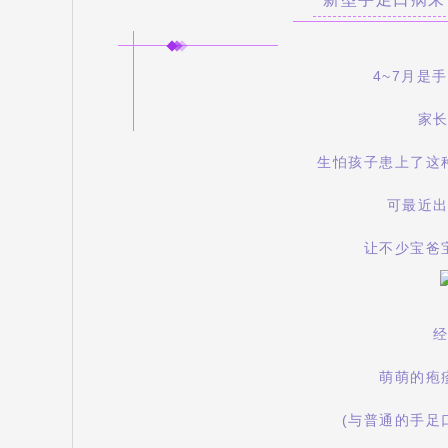
4~7月是
家
生怕孩子患上了这
可最近
让不少宝爸
萌萌的疱
(与普通的手足