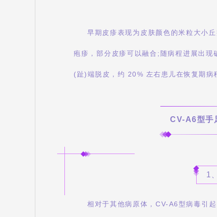
早期皮疹表现为皮肤颜色的米粒大小丘
疱疹，部分皮疹可以融合;随病程进展出现
(趾)端脱皮，约 20% 左右患儿在恢复期病程
CV-A6型
1
相对于其他病原体，CV-A6型病毒