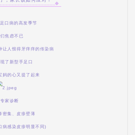
手足口病的高发季节
长们焦虑不已
种让人恨得牙痒痒的传染病
出现了新型手足口
宝妈的心又提了起来
经专家诊断
疹密集、皮疹壁薄
口病感染皮疹明显不同)