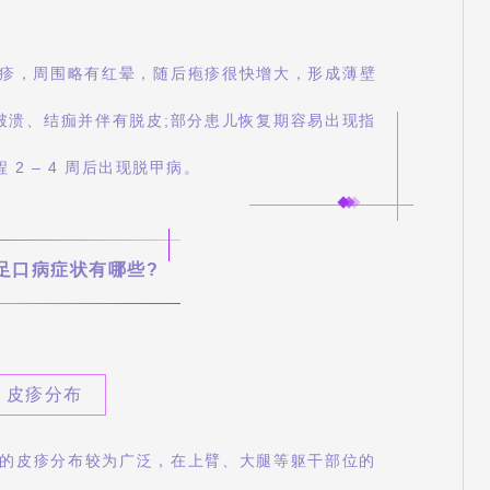
疹，周围略有红晕，随后疱疹很快增大，形成薄壁
破溃、结痂并伴有脱皮;部分患儿恢复期容易出现指
 2 – 4 周后出现脱甲病。
手足口病症状有哪些?
、皮疹分布
引起的皮疹分布较为广泛，在上臂、大腿等躯干部位的