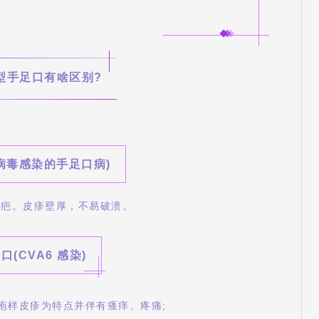
型手足口有啥区别?
病毒感染的手足口病)
结疤。皮疹壁厚，不易破溃。
(CVA6 感染)
疱样皮疹为特点并伴有瘙痒、疼痛;