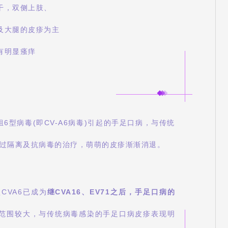
干，双侧上肢、
及大腿的皮疹为主
有明显瘙痒
6型病毒(即CV-A6病毒)引起的手足口病，与传统
过隔离及抗病毒的治疗，萌萌的皮疹渐渐消退。
CVA6已成为
继CVA16、EV71之后，手足口病的
及范围较大，与传统病毒感染的手足口病皮疹表现明