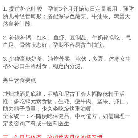
1. 提前补充叶酸，孕前3个月开始每日定量服用，预防
胎儿神经管畸形；搭配深绿色蔬菜、牛油果、鸡蛋天
然食补叶酸。
2. 补铁补钙：红肉、鱼虾、豆制品、牛奶轮换吃，气
血足、骨骼状态好，孕期不容易贫血抽筋。
3. 少碰高糖奶茶、油炸外卖、冰饮，多囊、体寒女生
格外忌口生冷甜食，稳定内分泌。
男生饮食要点
戒烟戒酒是底线，酒精和尼古丁会大幅降低精子活
性；多吃锌元素食物，生蚝、瘦牛肉、坚果、虾仁，
助力精子质量；少久坐吃烧烤重油餐。
全家统一：不随便吃保健品、中药偏方，如需调理一
定要咨询产科或中医科医生。
三、作息与体态，改掉透支身体的坏习惯