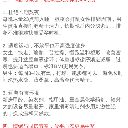
1. 杜绝长期熬夜
每晚尽量23点前入睡，熬夜会打乱女性排卵周期，男
生熬夜直接削弱精子活力，长期晚睡内分泌紊乱，排
卵不准很难找准受孕时机。
2. 适度运动，不躺平也不高强度健身
女生：快走、瑜伽、普拉提、慢跑温和塑形，改善宫
寒、提升盆腔血液循环；体重超标循序渐进减脂，过
瘦也要适当增重，标准BMI更易受孕。
男生：每周3-4次有氧，打球、跑步都可以，避免长时
间泡热水澡、蒸桑拿，高温会伤害精子。
3. 远离有害环境
新房甲醛、染发剂、指甲油、重金属化学药剂、辐射
大的设备尽量避开；家里消毒清洁剂少用刺激性强
的，换成温和天然款。
四、情绪与同房节奏，放平心态更易中奖