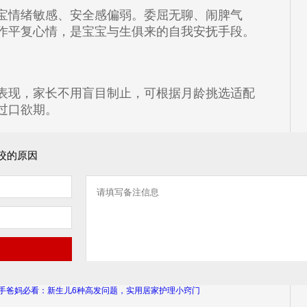
宝情绪敏感、安全感偏弱。委屈无聊、闹脾气
作平复心情，是宝宝与生俱来的自我安抚手段。
表现，家长不用盲目制止，可根据月龄挑选适配
过口欲期。
咬的原因
手爸妈必看：新生儿6种高发问题，实用居家护理小窍门