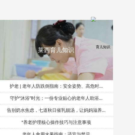
莱西育儿知识
护老 | 老年人防跌倒指南：安全姿势、高危时...
守护“沐浴”时光：一份专业贴心的老年人助浴...
告别奶水焦虑，七道秋日催乳靓汤，让妈妈滋养...
*养老护理核心操作技巧与注意事项
老年人食用水果指南：适宜与禁忌