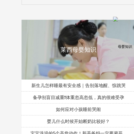
莱西母婴知识
新生儿怎样睡最有安全感｜告别落地醒、惊跳哭
备孕别盲目减重❗体重忽高忽低，真的很难受孕
如何应对小孩睡前哭闹
婴儿什么时候开始断奶比较好？
宝宝洗澡的5个高危动作！新手爸妈一定要避开...