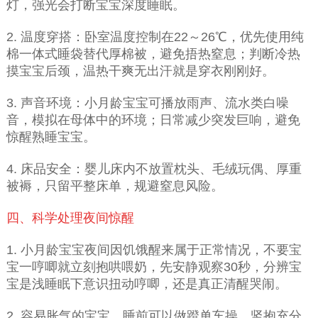
灯，强光会打断宝宝深度睡眠。
2. 温度穿搭：卧室温度控制在22～26℃，优先使用纯
棉一体式睡袋替代厚棉被，避免捂热窒息；判断冷热
摸宝宝后颈，温热干爽无出汗就是穿衣刚刚好。
3. 声音环境：小月龄宝宝可播放雨声、流水类白噪
音，模拟在母体中的环境；日常减少突发巨响，避免
惊醒熟睡宝宝。
4. 床品安全：婴儿床内不放置枕头、毛绒玩偶、厚重
被褥，只留平整床单，规避窒息风险。
四、科学处理夜间惊醒
1. 小月龄宝宝夜间因饥饿醒来属于正常情况，不要宝
宝一哼唧就立刻抱哄喂奶，先安静观察30秒，分辨宝
宝是浅睡眠下意识扭动哼唧，还是真正清醒哭闹。
2. 容易胀气的宝宝，睡前可以做蹬单车操、竖抱充分