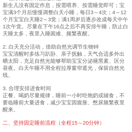
新生儿没有固定作息，按需喂养、按需睡觉即可；宝
宝满3个月后慢慢调整白天小睡，每日3～4次；4～12
个月宝宝白天睡2～3觉；满1周岁后逐步改成每天中午
1次午觉。尽量在下午16点之后不再安排午睡，防止白
天睡太多，夜里入睡困难、频繁夜醒。
2. 白天充分活动，借助自然光调节生物钟
宝宝清醒时多练习趴卧、亲子抚触，天气合适多外出
晒太阳，充足自然光能够帮助宝宝分泌褪黑素、区分
昼夜。白天午睡不用全程拉厚窗帘遮光，保留自然光
线。
3. 合理安排进食时间
正餐、喝奶尽量规律，睡前一小时吃饱奶或辅食，不
要临睡前大量进食，减少宝宝因腹胀、憋尿频繁夜里
醒来。
二、坚持固定睡前流程（全程15～20分钟）