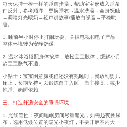
每天保持一模一样的睡前步骤，帮助宝宝形成入睡条
件反射，参考顺序：更换睡衣→温水洗澡→全身抚触
→调暗灯光喂奶→轻声讲故事/播放白噪音→平稳哄
睡。
1. 睡前半小时停止打闹玩耍、关掉电视和电子产品，
整体环境转为安静舒缓。
2. 温水沐浴搭配身体按摩，放松宝宝肢体，缓解小月
龄宝宝胀气不适。
小贴士：宝宝困意朦胧但还没有熟睡时，就放到婴儿
床上，长期坚持可以锻炼自主入睡、自主接觉，减少
抱睡、奶睡依赖。
三、打造舒适安全的睡眠环境
1. 光线管控：夜间睡眠房间尽量遮光，如需起夜换尿
布，选用低矮位置的暖光小夜灯，不要开启室内大