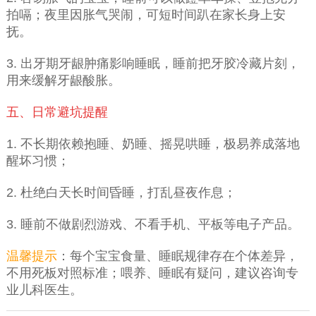
拍嗝；夜里因胀气哭闹，可短时间趴在家长身上安
抚。
3. 出牙期牙龈肿痛影响睡眠，睡前把牙胶冷藏片刻，
用来缓解牙龈酸胀。
五、日常避坑提醒
1. 不长期依赖抱睡、奶睡、摇晃哄睡，极易养成落地
醒坏习惯；
2. 杜绝白天长时间昏睡，打乱昼夜作息；
3. 睡前不做剧烈游戏、不看手机、平板等电子产品。
温馨提示
：每个宝宝食量、睡眠规律存在个体差异，
不用死板对照标准；喂养、睡眠有疑问，建议咨询专
业儿科医生。