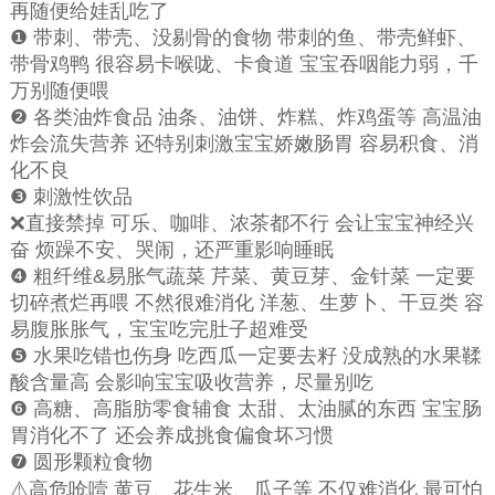
再随便给娃乱吃了
❶ 带刺、带壳、没剔骨的食物 带刺的鱼、带壳鲜虾、
带骨鸡鸭 很容易卡喉咙、卡食道 宝宝吞咽能力弱，千
万别随便喂
❷ 各类油炸食品 油条、油饼、炸糕、炸鸡蛋等 高温油
炸会流失营养 还特别刺激宝宝娇嫩肠胃 容易积食、消
化不良
❸ 刺激性饮品
❌直接禁掉 可乐、咖啡、浓茶都不行 会让宝宝神经兴
奋 烦躁不安、哭闹，还严重影响睡眠
❹ 粗纤维&易胀气蔬菜 芹菜、黄豆芽、金针菜 一定要
切碎煮烂再喂 不然很难消化 洋葱、生萝卜、干豆类 容
易腹胀胀气，宝宝吃完肚子超难受
❺ 水果吃错也伤身 吃西瓜一定要去籽 没成熟的水果鞣
酸含量高 会影响宝宝吸收营养，尽量别吃
❻ 高糖、高脂肪零食辅食 太甜、太油腻的东西 宝宝肠
胃消化不了 还会养成挑食偏食坏习惯
❼ 圆形颗粒食物
⚠️高危呛噎 黄豆、花生米、瓜子等 不仅难消化 最可怕