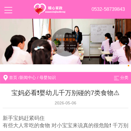
0532-58739843
首页
/
新闻中心
/
母婴知识
分类
宝妈必看❗️婴幼儿千万别碰的7类食物⚠️
2026-05-06
新手宝妈赶紧码住
有些大人常吃的食物 对小宝宝来说真的很危险❗️ 千万别