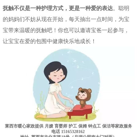
抚触不仅是一种护理方式，更是一种爱的表达
。聪明
的妈妈们不妨从现在开始，每天抽出一点时间，为宝
宝带来温暖的抚触吧！你也可以邀请宝爸一起参与，
让宝宝在爱的包围中健康快乐地成长！
莱西市暖心家政
提供
月嫂
育婴师
护工
保姆
钟点工
保洁
等
家政
服务
电话 15165328162