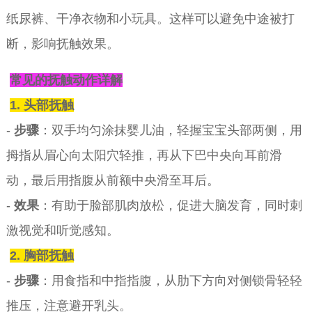
纸尿裤、干净衣物和小玩具。这样可以避免中途被打
断，影响抚触效果。
常见的抚触动作详解
1. 头部抚触
-
步骤
：双手均匀涂抹婴儿油，轻握宝宝头部两侧，用
拇指从眉心向太阳穴轻推，再从下巴中央向耳前滑
动，最后用指腹从前额中央滑至耳后。
-
效果
：有助于脸部肌肉放松，促进大脑发育，同时刺
激视觉和听觉感知。
2. 胸部抚触
-
步骤
：用食指和中指指腹，从肋下方向对侧锁骨轻轻
推压，注意避开乳头。