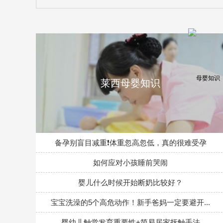
莱西母婴知识
备孕别盲目减重❗体重忽高忽低，真的很难受孕
如何应对小孩睡前哭闹
婴儿什么时候开始断奶比较好？
宝宝洗澡的5个高危动作！新手爸妈一定要避开...
婴幼儿触觉发育重要性+简易居家抚触手法