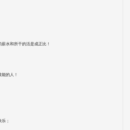
的薪水和所干的活是成正比！
技能的人！
快乐；