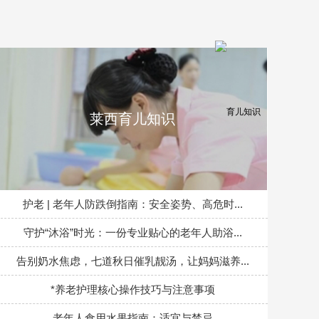
莱西育儿知识
护老 | 老年人防跌倒指南：安全姿势、高危时...
守护“沐浴”时光：一份专业贴心的老年人助浴...
告别奶水焦虑，七道秋日催乳靓汤，让妈妈滋养...
*养老护理核心操作技巧与注意事项
老年人食用水果指南：适宜与禁忌