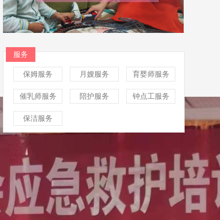
服务
保姆服务
月嫂服务
育婴师服务
催乳师服务
陪护服务
钟点工服务
保洁服务
最新
更多>>
新生儿怎样睡最有安全感｜告别...
2026-08-08
2026-08-07
备孕别盲目减重❗体重忽高忽低...
如何应对小孩睡前哭闹
2026-08-06