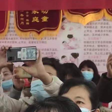
婴儿什么时候开始断奶比较好？
2026-08-05
宝宝洗澡的5个高危动作！新手...
2026-08-04
婴幼儿触觉发育重要性+简易居...
2026-08-03
如何促进婴儿大脑发育？
2026-08-02
胎宝宝在肚子里会做什么？
2026-07-31
产后恢复实用居家小技巧
2026-07-30
长期难孕身体藏着这几个不起眼...
2026-07-29