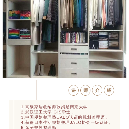
讲
师
介
绍
1.高级家居收纳师耿娟是南京大学
2.武汉理工大学 GIS学士，
3.中国规划整理塾CALO认证的规划整理师，
4.获得日本生活规划整理JALO协会一级认证。
5.亲子规划整理师