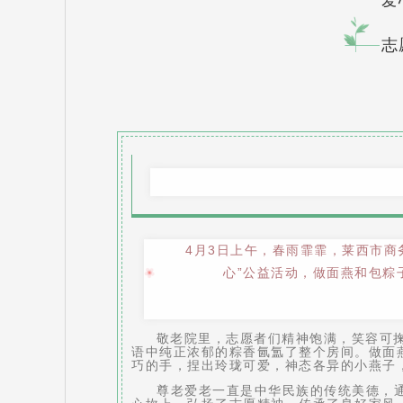
爱
志
4月3日上午，春雨霏霏，莱西市商
心”公益活动，做面燕和包粽
敬老院里，志愿者们精神饱满，笑容可掬
语中纯正浓郁的粽香氤氲了整个房间。做面
巧的手，捏出玲珑可爱，神态各异的小燕子
尊老爱老一直是中华民族的传统美德，