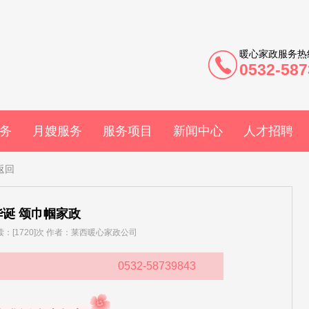
暖心家政服务热
0532-587
务
月嫂服务
服务项目
新闻中心
人才招聘
返回
诞 颂巾帼家政
 阅读：[1720]次 作者：莱西暖心家政公司
0532-58739843