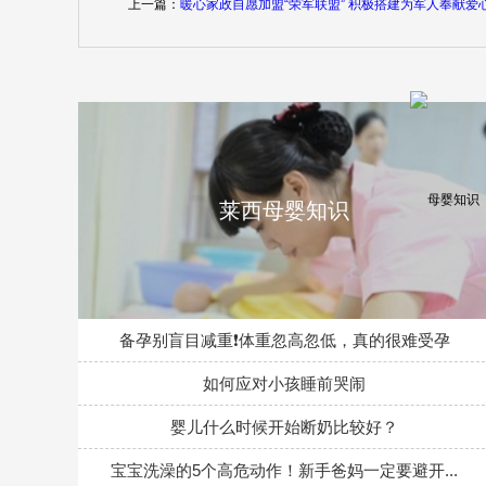
上一篇：
暖心家政自愿加盟“荣军联盟” 积极搭建为军人奉献爱
莱西母婴知识
备孕别盲目减重❗体重忽高忽低，真的很难受孕
如何应对小孩睡前哭闹
婴儿什么时候开始断奶比较好？
宝宝洗澡的5个高危动作！新手爸妈一定要避开...