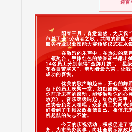
迎百
阳春三月，春意盎然，为庆祝“
市总工会“劳动者之歌，共同的家园”
服务行业职业技能大赛颁奖仪式在水
在激昂的乐声中，在热烈的掌
上领奖台，手捧红色的荣誉证书露出灿
14名员工分别获得“金牌月嫂”、“星
花香自苦寒来”。劳动者最光荣，让
成功的喜悦。
优美的歌声响起来，开心的舞
台下的员工欢聚一堂、如痴如醉。没
你前所未有的感动，能够触动你的心
放弃》。音乐缓缓响起，红色的马甲
政协会负责人领唱，众多员工共同表
们看到了巾帼家政相信自己、相信未
帆起航的矢志不渝。
今天的庆祝活动，积极促进了
务、为市民办实事，向社会展示家政