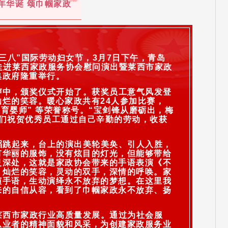
年华诞 颂巾帼家政
三八”国际劳动妇女节，3月7日下午，青岛
走进莱西家政服务协会慰问演出暨莱西市家政
集政府隆重举行。
声中，颁奖仪式开始了。获奖员工意气风发登
烂的笑容。暖心家政共有24人参加比赛，
级育婴师” 等荣誉称号。“宝剑锋从磨砺出，梅
我们祝贺优秀员工通过自己辛勤的劳动，收获
蹈跳起来，台上的演出美轮美奂、引人入胜，
有华丽的服饰，没有炫目的灯光，但能够带给
灵深处，这就是家政协会带来的手语表演《不
，灿烂的笑容，灵动的双手，深情的呼唤。家
演手语，生动演绎永不放弃的梦想。在这里我
来的自信从容，看到了巾帼家政永不放弃、扬
莱西市家政行业高质量发展。通过为社会服
从业者的精神面貌和风采，为创建家政服务业