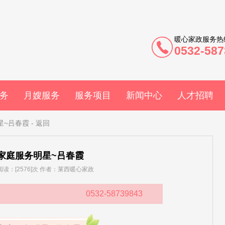
暖心家政服务热
0532-587
务
月嫂服务
服务项目
新闻中心
人才招聘
明星~吕春霞
-
返回
市家庭服务明星~吕春霞
] 阅读：[2576]次 作者：莱西暖心家政
0532-58739843