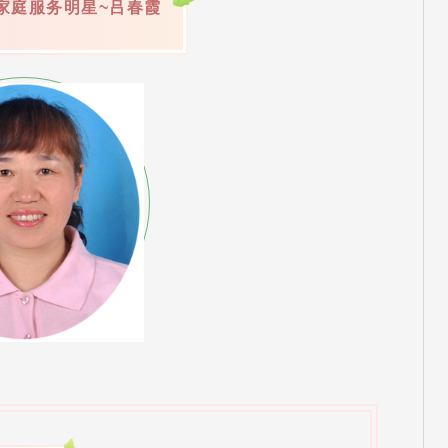
市家庭服务明星~吕春霞