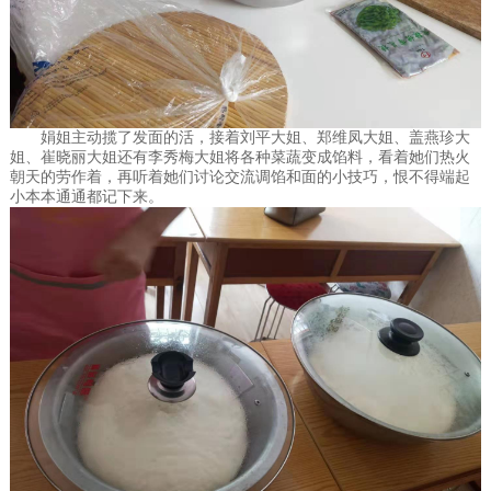
娟姐主动揽了发面的活，接着刘平大姐、郑维凤大姐、盖燕珍大
姐、崔晓丽大姐还有李秀梅大姐将各种菜蔬变成馅料，看着她们热火
朝天的劳作着，再听着她们讨论交流调馅和面的小技巧，恨不得端起
小本本通通都记下来。