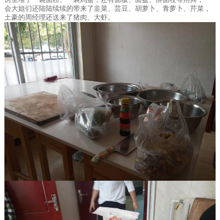
会大姐们还陆陆续续的带来了韭菜、芸豆、胡萝卜、青萝卜、芹菜，
土豪的周经理还送来了猪肉、大虾。