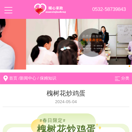
0532-58739843
首页
/
新闻中心
/
保姆知识
分类
槐树花炒鸡蛋
2024-05-04
春日限定
#
#
槐树花炒鸡蛋