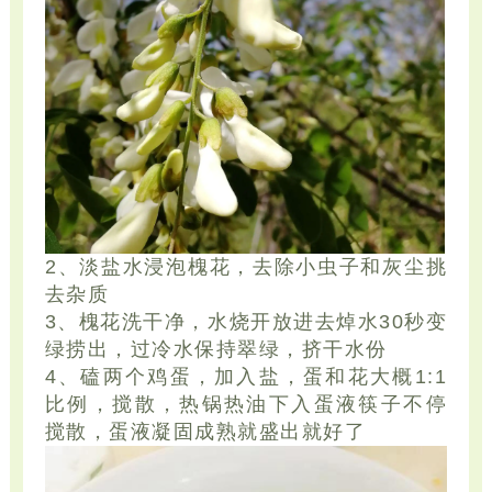
2、淡盐水浸泡槐花，去除小虫子和灰尘挑
去杂质
3、槐花洗干净，水烧开放进去焯水30秒变
绿捞出，过冷水保持翠绿，挤干水份
4、磕两个鸡蛋，加入盐，蛋和花大概1:1
比例，搅散，热锅热油下入蛋液筷子不停
搅散，蛋液凝固成熟就盛出就好了