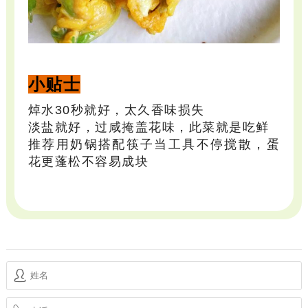
小贴士
焯水30秒就好，太久香味损失
淡盐就
好，过咸掩盖花味，此菜就是吃鲜
推荐用奶锅搭配筷子当
工具不停搅散，蛋
花更蓬松不容易成块