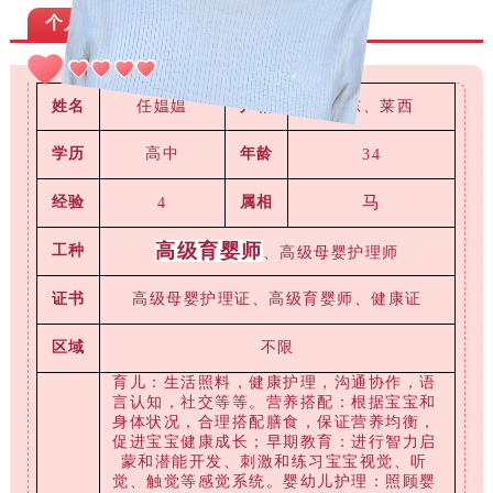
个人简历
任媪媪
山东、莱西
姓名
户籍
学历
高中
年龄
34
马
经验
属相
4
高级育婴师
工种
、高级母婴护理师
证书
高级母婴护理证、高级育婴师、健康证
区域
不限
育儿：生活照料，健康护理，沟通协作，语
言认知，社交等等。
营养搭配：根据宝宝和
身体状况，合理搭配膳食，保证营养均衡，
促进宝宝健康成长；早期教育：进行智力启
蒙和潜能开发、刺激和练习宝宝视觉、听
觉、触觉等感觉系统。
婴幼儿护理：照顾婴