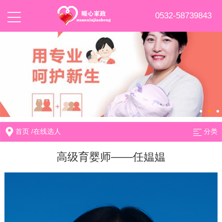
0532-58739843
首页
/
在线选人
分类
高级育婴师——任媪媪