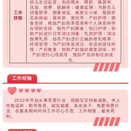
幼儿生活起居，包括喂水、喂奶、换尿布、
洗澡、按摩、抚触等；健康监测：为新生儿
工作
消毒脐带、测量体温、观察大小便、预防常
技能
见疾病如：尿布疹、黄疸等；产妇护理：膳
食安排，根据产妇营养需求和个人体质科学
合理的安排、制作产妇膳食；伤口护理：协
助产妇进行日常清洁消毒；乳房护理：清洁
按摩乳房，指导产妇进行正确的母乳喂养；
环境管理：为产妇营造清洁、舒适的居住环
境；产后恢复：协助产妇做好康复训练，对
产妇进行心理疏导，预防产后抑郁症的发
生。
工作经验
2022年开始从事育婴行业，照顾宝宝经验成熟。本人
性格温和，勤劳善良、踏实稳重、喜欢孩子、热爱母婴行
业、在服务期间对待工作尽心尽责、工作细致，服务周
到。