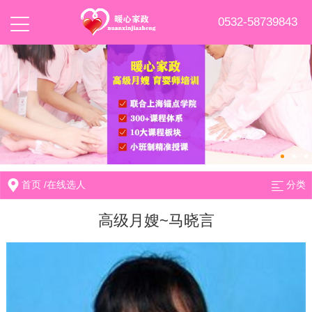
0532-58739843
首页
/
在线选人
分类
高级月嫂~马晓言