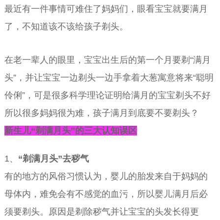
最近有一件事情可难住了妈妈们，眼看宝宝就要满月
了，不知道该不该给孩子剃头。
在老一辈人的眼里，宝宝出生后的第一个月要剃“满月
头”，并让宝宝一边剃头一边手拿着大葱寓意将来“聪明
伶俐”，可是很多科学理论证明给满月的宝宝剃头不好
所以很多妈妈很为难，孩子满月到底要不要剃头？
新生儿“剃满月头”的三大认知误区
1、
“剃满月头”去秽气
有的地方的风俗习惯认为，婴儿的胎发来自于妈妈的
母体内，难免会有不感觉的血污，所以婴儿满月后必
须要剃头。原因是剃除秽气并让宝宝的头发长得更