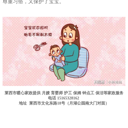
尊重习俗，又保护了宝宝。
莱西市暖心家政
提供
月嫂
育婴师
护工
保姆
钟点工
保洁
等
家政
服务
电话 15165328162
地址
莱西
市文化东路18号（
月湖公园
南大门对面）