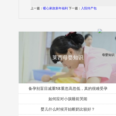
上一篇：
暖心家政新年福利
下一篇：
入院待产包
莱西母婴知识
备孕别盲目减重❗体重忽高忽低，真的很难受孕
如何应对小孩睡前哭闹
婴儿什么时候开始断奶比较好？