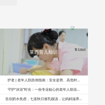
莱西育儿知识
护老 | 老年人防跌倒指南：安全姿势、高危时...
守护“沐浴”时光：一份专业贴心的老年人助浴...
告别奶水焦虑，七道秋日催乳靓汤，让妈妈滋养...