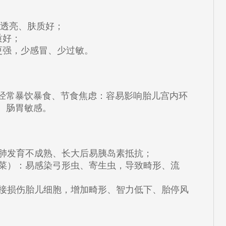
更透亮、肤质好；
质好；
更强，少感冒、少过敏。
经常暴饮暴食、节食焦虑：容易影响胎儿宫内环
、肠胃敏感。
儿肺发育不成熟、长大后易胰岛素抵抗；
凉菜）：易感染弓形虫、寄生虫，导致畸形、流
直接损伤胎儿细胞，增加畸形、智力低下、胎停风