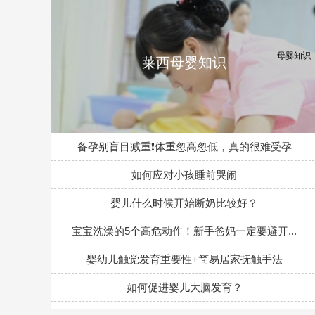
莱西母婴知识
备孕别盲目减重❗体重忽高忽低，真的很难受孕
如何应对小孩睡前哭闹
婴儿什么时候开始断奶比较好？
宝宝洗澡的5个高危动作！新手爸妈一定要避开...
婴幼儿触觉发育重要性+简易居家抚触手法
如何促进婴儿大脑发育？