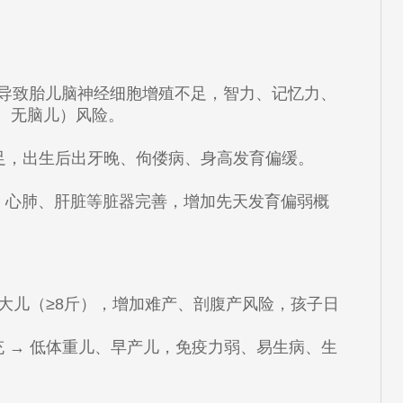
易导致胎儿脑神经细胞增殖不足，智力、记忆力、
、无脑儿）风险。
足，出生后出牙晚、佝偻病、身高发育偏缓。
、心肺、肝脏等脏器完善，增加先天发育偏弱概
巨大儿（≥8斤），增加难产、剖腹产风险，孩子日
充 → 低体重儿、早产儿，免疫力弱、易生病、生