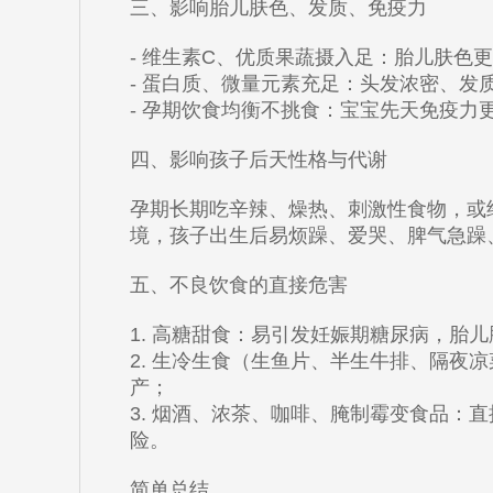
三、影响胎儿肤色、发质、免疫力
- 维生素C、优质果蔬摄入足：胎儿肤色
- 蛋白质、微量元素充足：头发浓密、发
- 孕期饮食均衡不挑食：宝宝先天免疫力
四、影响孩子后天性格与代谢
孕期长期吃辛辣、燥热、刺激性食物，或
境，孩子出生后易烦躁、爱哭、脾气急躁
五、不良饮食的直接危害
1. 高糖甜食：易引发妊娠期糖尿病，胎
2. 生冷生食（生鱼片、半生牛排、隔夜
产；
3. 烟酒、浓茶、咖啡、腌制霉变食品：
险。
简单总结