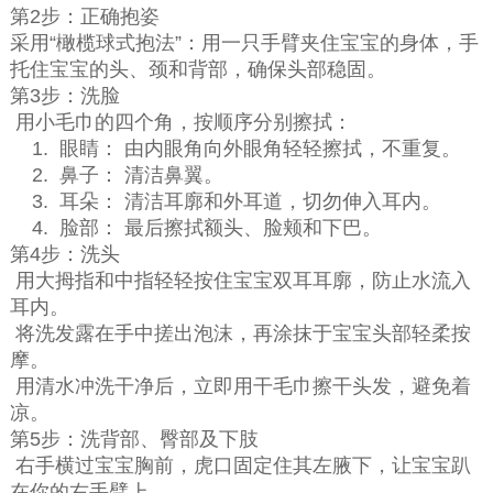
第2步：正确抱姿
采用“橄榄球式抱法”：用一只手臂夹住宝宝的身体，手
托住宝宝的头、颈和背部，确保头部稳固。
第3步：洗脸
用小毛巾的四个角，按顺序分别擦拭：
1. 眼睛： 由内眼角向外眼角轻轻擦拭，不重复。
2. 鼻子： 清洁鼻翼。
3. 耳朵： 清洁耳廓和外耳道，切勿伸入耳内。
4. 脸部： 最后擦拭额头、脸颊和下巴。
第4步：洗头
用大拇指和中指轻轻按住宝宝双耳耳廓，防止水流入
耳内。
将洗发露在手中搓出泡沫，再涂抹于宝宝头部轻柔按
摩。
用清水冲洗干净后，立即用干毛巾擦干头发，避免着
凉。
第5步：洗背部、臀部及下肢
右手横过宝宝胸前，虎口固定住其左腋下，让宝宝趴
在你的右手臂上。