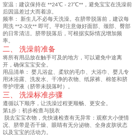
室温：建议保持在 **24℃ - 27℃**，避免宝宝在洗澡前
后因温差过大而着凉。
频率： 新生儿不必每天洗澡。在脐带脱落前，建议每
周洗 **2-3次** 即可。平时注意做好面部、颈部、臀部
的日常清洁。脐带脱落后，可根据实际情况增加频
率。
二、 洗澡前准备
将所有用品放在触手可及的地方，可以避免中途离
开，确保宝宝安全。
用品清单： 婴儿浴盆、柔软的毛巾、大浴巾、婴儿专
用沐浴露、洗发水、干净的衣物、纸尿裤、棉签和脐
带护理液（脐带未脱落时）。
三、 洗澡标准步骤
遵循以下顺序，让洗澡过程更顺畅、更安全。
第1步：初步检查与脱衣
脱去宝宝衣物，先快速检查有无异常：观察大小便情
况、脐带是否干燥、眼睛有无分泌物、全身皮肤状态
以及宝宝的活动力。