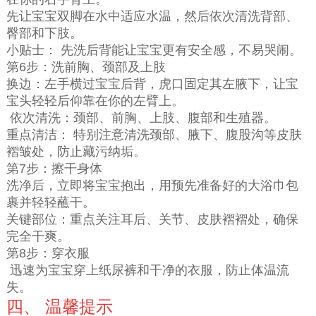
先让宝宝双脚在水中适应水温，然后依次清洗背部、
臀部和下肢。
小贴士： 先洗后背能让宝宝更有安全感，不易哭闹。
第6步：洗前胸、颈部及上肢
换边：左手横过宝宝后背，虎口固定其左腋下，让宝
宝头轻轻后仰靠在你的左臂上。
依次清洗：颈部、前胸、上肢、腹部和生殖器。
重点清洁： 特别注意清洗颈部、腋下、腹股沟等皮肤
褶皱处，防止藏污纳垢。
第7步：擦干身体
洗净后，立即将宝宝抱出，用预先准备好的大浴巾包
裹并轻轻蘸干。
关键部位：重点关注耳后、关节、皮肤褶褶处，确保
完全干爽。
第8步：穿衣服
迅速为宝宝穿上纸尿裤和干净的衣服，防止体温流
失。
四、 温馨提示