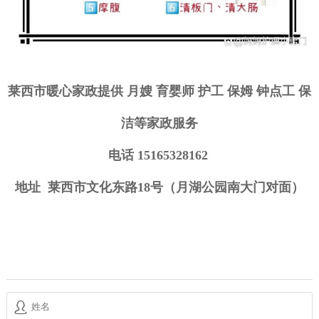
莱西市暖心家政
提供
月嫂
育婴师
护工
保姆
钟点工
保
洁
等
家政
服务
电话 15165328162
地址
莱西
市文化东路18号（
月湖公园
南大门对面）